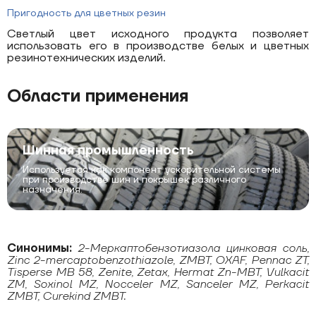
Пригодность для цветных резин
Светлый цвет исходного продукта позволяет
использовать его в производстве белых и цветных
резинотехнических изделий.
Области применения
Шинная промышленность
Используется как компонент ускорительной системы
при производстве шин и покрышек различного
назначения.
Синонимы:
2-Меркаптобензотиазола цинковая соль,
Zinc 2-mercaptobenzothiazole, ZMBT, OXAF, Pennac ZT,
Tisperse MB 58, Zenite, Zetax, Hermat Zn-MBT, Vulkacit
ZM, Soxinol MZ, Nocceler MZ, Sanceler MZ, Perkacit
ZMBT, Curekind ZMBT.