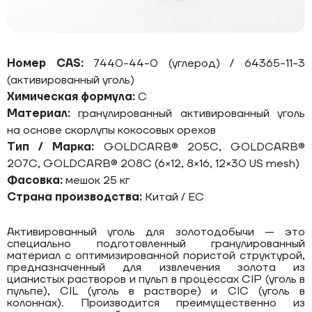
Номер CAS:
7440-44-0 (углерод) / 64365-11-3
(активированный уголь)
Химическая формула:
C
Материал:
гранулированный активированный уголь
на основе скорлупы кокосовых орехов
Тип / Марка:
GOLDCARB® 205С, GOLDCARB®
207С, GOLDCARB® 208С (6×12, 8×16, 12×30 US mesh)
Фасовка:
мешок 25 кг
Страна производства:
Китай / ЕС
Активированный уголь для золотодобычи — это
специально подготовленный гранулированный
материал с оптимизированной пористой структурой,
предназначенный для извлечения золота из
цианистых растворов и пульп в процессах CIP (уголь в
пульпе), CIL (уголь в растворе) и CIC (уголь в
колоннах). Производится преимущественно из