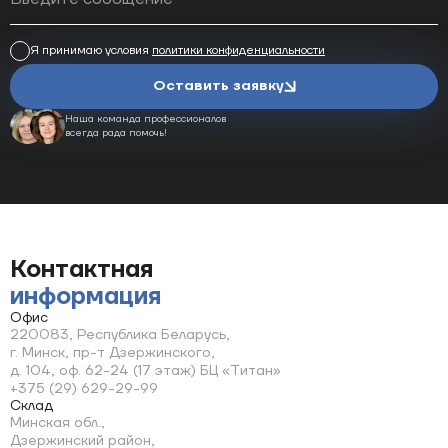
Я принимаю условия
политики конфиденциальности
Оставить заявку
Наша команда профессионалов
всегда рада помочь!
Контактная
информация
Офис
220083, Республика Беларусь,
г. Минск, пр-т Дзержинского,
д. 104, оф. 62-24 (17 этаж) БЦ «Титан»
+375 (29) 629-29-99
Склад
Минская обл.,
Дзержинский район,