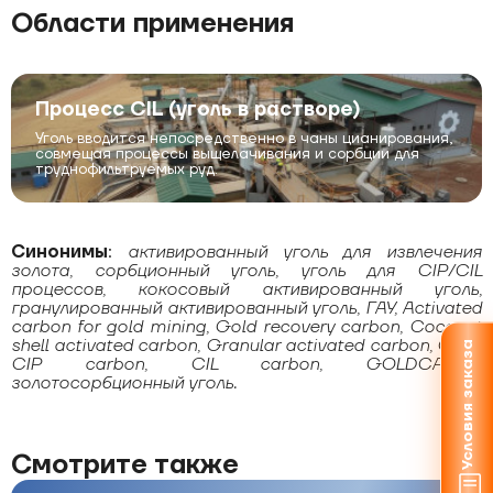
Области применения
Процесс CIL (уголь в растворе)
Уголь вводится непосредственно в чаны цианирования,
совмещая процессы выщелачивания и сорбции для
труднофильтруемых руд.
Синонимы
:
активированный уголь для извлечения
золота, сорбционный уголь, уголь для CIP/CIL
процессов, кокосовый активированный уголь,
гранулированный активированный уголь, ГАУ, Activated
carbon for gold mining, Gold recovery carbon, Coconut
shell activated carbon, Granular activated carbon, GAC,
Условия заказа
CIP carbon, CIL carbon, GOLDCARB®,
золотосорбционный уголь.
Смотрите также